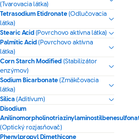
(Tvarovacia látka)
Tetrasodium Etidronate
(Odlučovacia
látka)
Stearic Acid
(Povrchovo aktívna látka)
Palmitic Acid
(Povrchovo aktívna
látka)
Corn Starch Modified
(Stabilizátor
enzýmov)
Sodium Bicarbonate
(Zmäkčovacia
látka)
Silica
(Aditívum)
Disodium
Anilinomorpholinotriazinylaminostilbenesulfona
(Optický rozjasňovač)
Phenylpropyl Dimethicone