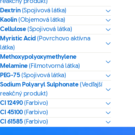
reakčný produkt)
Dextrin
(Spojivová látka)
Kaolin
(Objemová látka)
Cellulose
(Spojivová látka)
Myristic Acid
(Povrchovo aktívna
látka)
Methoxypolyoxymethylene
Melamine
(Filmotvorná látka)
PEG-75
(Spojivová látka)
Sodium Polyaryl Sulphonate
(Vedľajší
reakčný produkt)
CI 12490
(Farbivo)
CI 45100
(Farbivo)
CI 61585
(Farbivo)