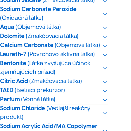
Sodium Silicate
(Zmäkčovacia látka)
Sodium Carbonate Peroxide
(Oxidačná látka)
Aqua
(Objemová látka)
Dolomite
(Zmäkčovacia látka)
Calcium Carbonate
(Objemová látka)
Laureth-7
(Povrchovo aktívna látka)
Bentonite
(Látka zvyšujúca účinok
zjemňujúcich prísad)
Citric Acid
(Zmäkčovacia látka)
TAED
(Bieliaci prekurzor)
Parfum
(Vonná látka)
Sodium Chloride
(Vedľajší reakčný
produkt)
Sodium Acrylic Acid/MA Copolymer