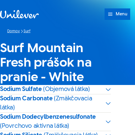
Prejsť na Obsah
Menu
Domov
Surf
Surf Mountain
Fresh prášok na
pranie - White
Sodium Sulfate
(Objemová látka)
Sodium Carbonate
(Zmäkčovacia
látka)
Sodium Dodecylbenzenesulfonate
(Povrchovo aktívna látka)