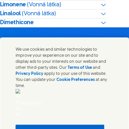
Limonene
(Vonná látka)
Linalool
(Vonná látka)
Dimethicone
We use cookies and similar technologies to
improve your experience on our site and to
Kontaktujte nás
display ads to your interests on our website and
Zdieľajte túto stránku
other third-party sites. Our
Terms of Use
and
Share this page on Facebook
Share this page on X
Share this page on Linked
Share this page on E
Spojte sa so spoločnosťou Unilever a tímom špecialistov
Privacy Policy
apply to your use of this website.
alebo nájdite kontakty po celom svete.
You can update your
Cookie Preferences
at any
time.
Kontaktujte nás
AdChoices
Prístupnosť
Oznámenie o používaní súborov cookies
Oznámenie o ochrane osobných údajov
Sitemap