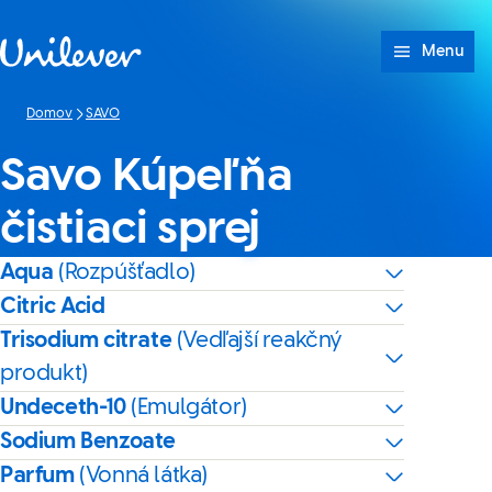
Prejsť na Obsah
Menu
Domov
SAVO
Savo Kúpeľňa
čistiaci sprej
Aqua
(Rozpúšťadlo)
Citric Acid
Trisodium citrate
(Vedľajší reakčný
produkt)
Undeceth-10
(Emulgátor)
Sodium Benzoate
Parfum
(Vonná látka)