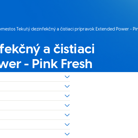
mestos Tekutý dezinfekčný a čistiaci prípravok Extended Power - Pi
álna stránka:
ekčný a čistiaci
er - Pink Fresh