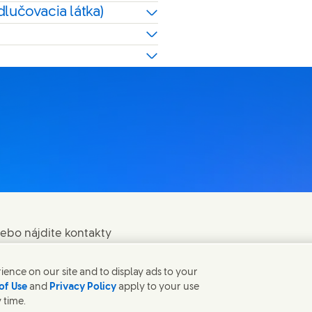
dlučovacia látka)
lebo nájdite kontakty
ence on our site and to display ads to your
of Use
and
Privacy Policy
apply to your use
 time.