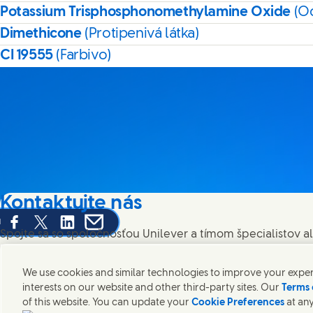
Potassium Trisphosphonomethylamine Oxide
(O
Dimethicone
(Protipenivá látka)
CI 19555
(Farbivo)
Kontaktujte nás
u
Share this page on Facebook
Share this page on X
Share this page on Linked In
Share this page on E-mail
Spojte sa so spoločnosťou Unilever a tímom špecialistov a
po celom svete.
We use cookies and similar technologies to improve your experi
interests on our website and other third-party sites. Our
Terms 
Kontaktujte nás
of this website. You can update your
Cookie Preferences
at any