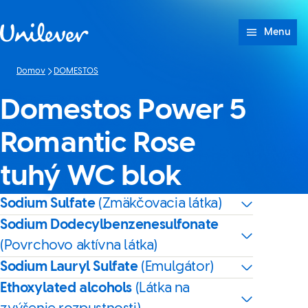
Prejsť na Obsah
Menu
Domov
DOMESTOS
Domestos Power 5
Romantic Rose
tuhý WC blok
Sodium Sulfate
(Zmäkčovacia látka)
Sodium Dodecylbenzenesulfonate
(Povrchovo aktívna látka)
Sodium Lauryl Sulfate
(Emulgátor)
Ethoxylated alcohols
(Látka na