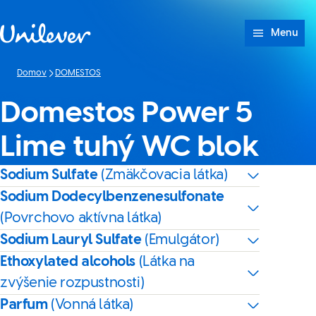
Prejsť na Obsah
Menu
Domov
DOMESTOS
Domestos Power 5
Lime tuhý WC blok
Sodium Sulfate
(Zmäkčovacia látka)
Sodium Dodecylbenzenesulfonate
(Povrchovo aktívna látka)
Sodium Lauryl Sulfate
(Emulgátor)
Ethoxylated alcohols
(Látka na
zvýšenie rozpustnosti)
Parfum
(Vonná látka)