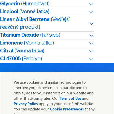
Glycerin
(Humektant)
Linalool
(Vonná látka)
Linear Alkyl Benzene
(Vedľajší
reakčný produkt)
Titanium Dioxide
(Farbivo)
Limonene
(Vonná látka)
Citral
(Vonná látka)
CI 47005
(Farbivo)
We use cookies and similar technologies to
improve your experience on our site and to
Kontaktujte nás
display ads to your interests on our website and
Zdieľajte túto stránku
other third-party sites. Our
Terms of Use
and
Share this page on Facebook
Share this page on X
Share this page on Linked
Share this page on E
Spojte sa so spoločnosťou Unilever a tímom špecialistov
Privacy Policy
apply to your use of this website.
alebo nájdite kontakty po celom svete.
You can update your
Cookie Preferences
at any