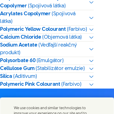
Copolymer
(Spojivová látka)
Acrylates Copolymer
(Spojivová
látka)
Polymeric Yellow Colourant
(Farbivo)
Calcium Chloride
(Objemová látka)
Sodium Acetate
(Vedľajší reakčný
produkt)
Polysorbate 60
(Emulgátor)
Cellulose Gum
(Stabilizátor emulzie)
Silica
(Aditívum)
Polymeric Pink Colourant
(Farbivo)
We use cookies and similar technologies to
improve your experience on our site and to