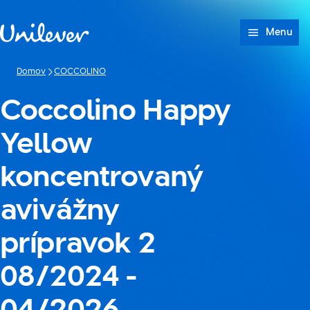
Prejsť na Obsah
Menu
Domov
COCCOLINO
Coccolino Happy
Yellow
koncentrovaný
avivážny
prípravok 2
08/2024 -