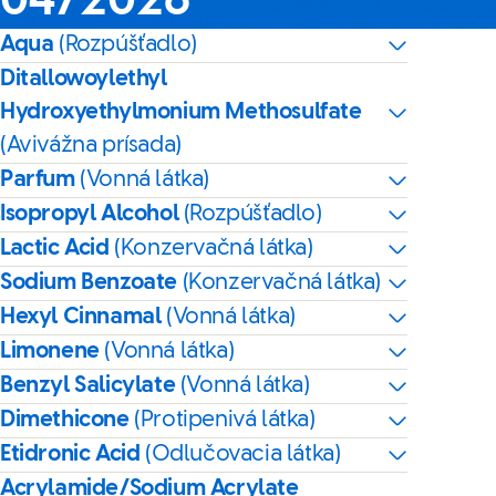
04/2026
Aqua
(Rozpúšťadlo)
Ditallowoylethyl
Hydroxyethylmonium Methosulfate
(Avivážna prísada)
Parfum
(Vonná látka)
Isopropyl Alcohol
(Rozpúšťadlo)
Lactic Acid
(Konzervačná látka)
Sodium Benzoate
(Konzervačná látka)
Hexyl Cinnamal
(Vonná látka)
Limonene
(Vonná látka)
Benzyl Salicylate
(Vonná látka)
Dimethicone
(Protipenivá látka)
Etidronic Acid
(Odlučovacia látka)
Acrylamide/Sodium Acrylate