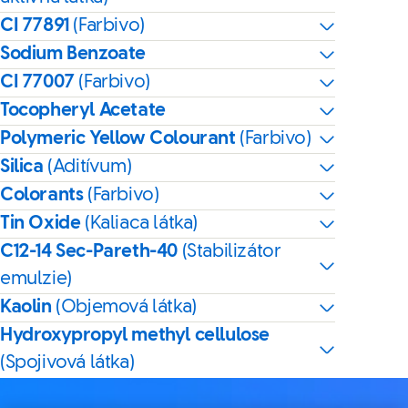
CI 77891
(Farbivo)
Sodium Benzoate
CI 77007
(Farbivo)
Tocopheryl Acetate
Polymeric Yellow Colourant
(Farbivo)
Silica
(Aditívum)
Colorants
(Farbivo)
Tin Oxide
(Kaliaca látka)
C12-14 Sec-Pareth-40
(Stabilizátor
emulzie)
Kaolin
(Objemová látka)
Hydroxypropyl methyl cellulose
(Spojivová látka)