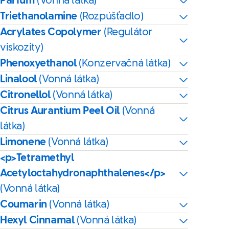
Parfum
(Vonná látka)
Triethanolamine
(Rozpúšťadlo)
Acrylates Copolymer
(Regulátor
viskozity)
Phenoxyethanol
(Konzervačná látka)
Linalool
(Vonná látka)
Citronellol
(Vonná látka)
Citrus Aurantium Peel Oil
(Vonná
látka)
Limonene
(Vonná látka)
<p>Tetramethyl
Acetyloctahydronaphthalenes</p>
(Vonná látka)
Coumarin
(Vonná látka)
Hexyl Cinnamal
(Vonná látka)