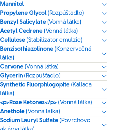
Mannitol
Propylene Glycol
(Rozpúšťadlo)
Benzyl Salicylate
(Vonná látka)
Acetyl Cedrene
(Vonná látka)
Cellulose
(Stabilizátor emulzie)
Benzisothiazolinone
(Konzervačná
látka)
Carvone
(Vonná látka)
Glycerin
(Rozpúšťadlo)
Synthetic Fluorphlogopite
(Kaliaca
látka)
<p>Rose Ketones</p>
(Vonná látka)
Anethole
(Vonná látka)
Sodium Lauryl Sulfate
(Povrchovo
aktívna látka)