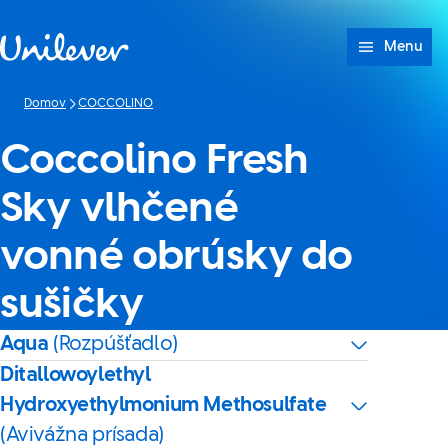
Prejsť na Obsah
Menu
Domov
COCCOLINO
Coccolino Fresh
Sky vlhčené
vonné obrúsky do
sušičky
Aqua
(Rozpúšťadlo)
Ditallowoylethyl
Hydroxyethylmonium Methosulfate
(Avivážna prísada)