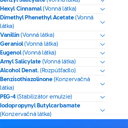
Benzyl Salicylate
(Vonná látka)
Hexyl Cinnamal
(Vonná látka)
Dimethyl Phenethyl Acetate
(Vonná
látka)
Vanillin
(Vonná látka)
Geraniol
(Vonná látka)
Eugenol
(Vonná látka)
Amyl Salicylate
(Vonná látka)
Alcohol Denat.
(Rozpúšťadlo)
Benzisothiazolinone
(Konzervačná
látka)
PEG-4
(Stabilizátor emulzie)
Iodopropynyl Butylcarbamate
(Konzervačná látka)