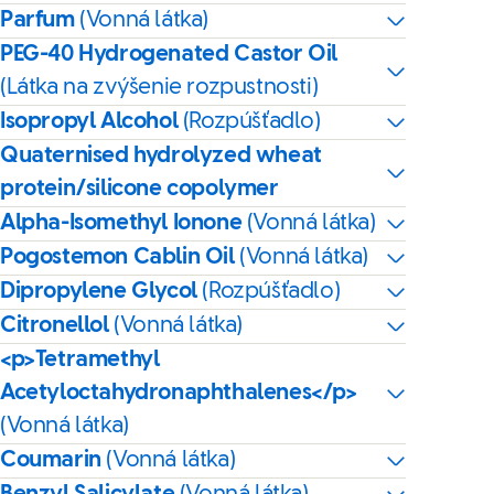
Parfum
(Vonná látka)
PEG-40 Hydrogenated Castor Oil
(Látka na zvýšenie rozpustnosti)
Isopropyl Alcohol
(Rozpúšťadlo)
Quaternised hydrolyzed wheat
protein/silicone copolymer
Alpha-Isomethyl Ionone
(Vonná látka)
Pogostemon Cablin Oil
(Vonná látka)
Dipropylene Glycol
(Rozpúšťadlo)
Citronellol
(Vonná látka)
<p>Tetramethyl
Acetyloctahydronaphthalenes</p>
(Vonná látka)
Coumarin
(Vonná látka)