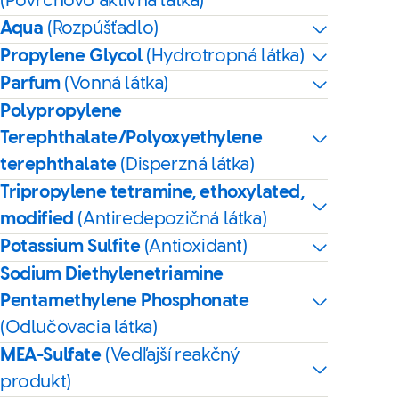
(Povrchovo aktívna látka)
Aqua
(Rozpúšťadlo)
Propylene Glycol
(Hydrotropná látka)
Parfum
(Vonná látka)
Polypropylene
Terephthalate/Polyoxyethylene
terephthalate
(Disperzná látka)
Tripropylene tetramine, ethoxylated,
modified
(Antiredepozičná látka)
Potassium Sulfite
(Antioxidant)
Sodium Diethylenetriamine
Pentamethylene Phosphonate
(Odlučovacia látka)
MEA-Sulfate
(Vedľajší reakčný
produkt)