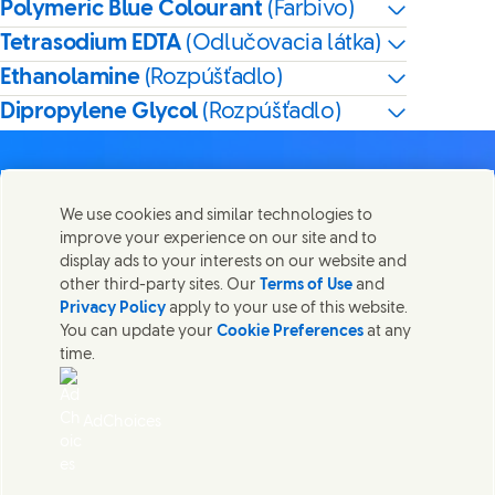
Polymeric Blue Colourant
(Farbivo)
Tetrasodium EDTA
(Odlučovacia látka)
Ethanolamine
(Rozpúšťadlo)
Dipropylene Glycol
(Rozpúšťadlo)
We use cookies and similar technologies to
improve your experience on our site and to
Kontaktujte nás
display ads to your interests on our website and
Zdieľajte túto stránku
other third-party sites. Our
Terms of Use
and
Share this page on Facebook
Share this page on X
Share this page on Linked
Share this page on E
Spojte sa so spoločnosťou Unilever a tímom špecialistov
Privacy Policy
apply to your use of this website.
alebo nájdite kontakty po celom svete.
You can update your
Cookie Preferences
at any
time.
Kontaktujte nás
AdChoices
Prístupnosť
Oznámenie o používaní súborov cookies
Oznámenie o ochrane osobných údajov