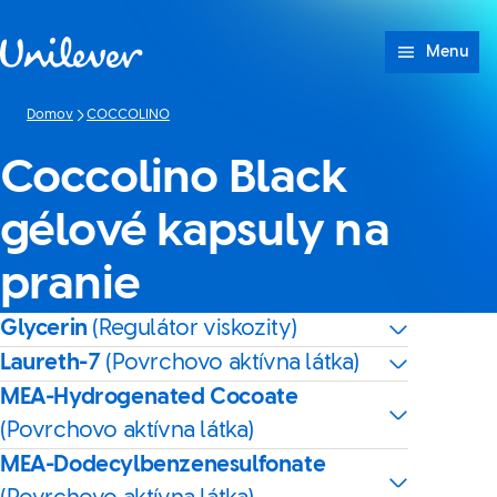
Prejsť na Obsah
Menu
Domov
COCCOLINO
Coccolino Black
gélové kapsuly na
pranie
Glycerin
(Regulátor viskozity)
Laureth-7
(Povrchovo aktívna látka)
MEA-Hydrogenated Cocoate
(Povrchovo aktívna látka)
MEA-Dodecylbenzenesulfonate