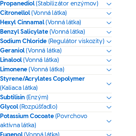
Propanediol
(Stabilizátor enzýmov)
Citronellol
(Vonná látka)
Hexyl Cinnamal
(Vonná látka)
Benzyl Salicylate
(Vonná látka)
Sodium Chloride
(Regulátor viskozity)
Geraniol
(Vonná látka)
Linalool
(Vonná látka)
Limonene
(Vonná látka)
Styrene/Acrylates Copolymer
(Kaliaca látka)
Subtilisin
(Enzým)
Glycol
(Rozpúšťadlo)
Potassium Cocoate
(Povrchovo
aktívna látka)
Eugenol
(Vonná látka)