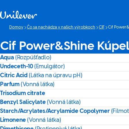
Prejsť na Obsah
Domov
Čo sa nachádza v našich výrobkoch
CIF
Cif Power
Aktuálna str
Cif Power&Shine Kúpe
Aqua
(Rozpúšťadlo)
Undeceth-10
(Emulgátor)
Citric Acid
(Látka na úpravu pH)
Parfum
(Vonná látka)
Trisodium citrate
Benzyl Salicylate
(Vonná látka)
Starch/Acrylates/Acrylamide Copolymer
(Filmot
Limonene
(Vonná látka)