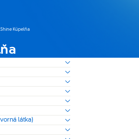
&Shine Kúpelňa
ánka:
lňa
vorná látka)