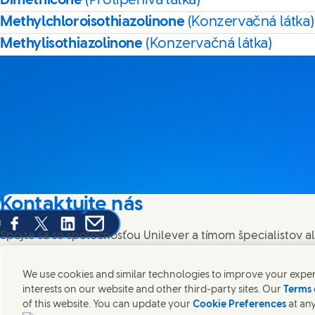
Dimethicone
(Protipenivá látka)
Methylchloroisothiazolinone
(Konzervačná látka)
Methylisothiazolinone
(Konzervačná látka)
Kontaktujte nás
u
Share this page on Facebook
Share this page on X
Share this page on Linked In
Share this page on E-mail
Spojte sa so spoločnosťou Unilever a tímom špecialistov a
po celom svete.
We use cookies and similar technologies to improve your experi
interests on our website and other third-party sites. Our
Terms 
Kontaktujte nás
of this website. You can update your
Cookie Preferences
at any