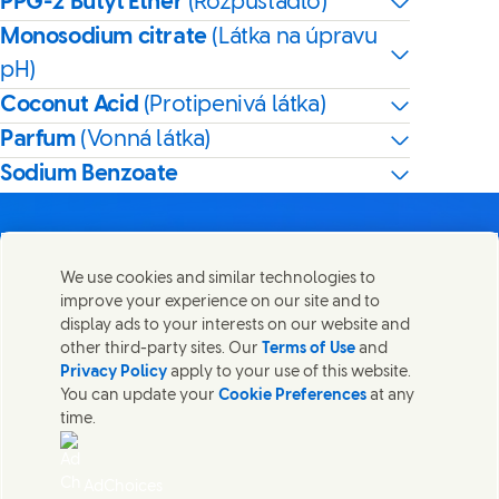
PPG-2 Butyl Ether
(Rozpúšťadlo)
Monosodium citrate
(Látka na úpravu
pH)
Coconut Acid
(Protipenivá látka)
Parfum
(Vonná látka)
Sodium Benzoate
We use cookies and similar technologies to
improve your experience on our site and to
Kontaktujte nás
display ads to your interests on our website and
Zdieľajte túto stránku
other third-party sites. Our
Terms of Use
and
Share this page on Facebook
Share this page on X
Share this page on Linked
Share this page on E
Spojte sa so spoločnosťou Unilever a tímom špecialistov
Privacy Policy
apply to your use of this website.
alebo nájdite kontakty po celom svete.
You can update your
Cookie Preferences
at any
time.
Kontaktujte nás
AdChoices
Prístupnosť