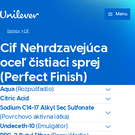
Prejsť na Obsah
Menu
Domov
CIF
Cif Nehrdzavejúca
oceľ čistiaci sprej
(Perfect Finish)
Aqua
(Rozpúšťadlo)
Citric Acid
Sodium C14-17 Alkyl Sec Sulfonate
(Povrchovo aktívna látka)
Undeceth-10
(Emulgátor)